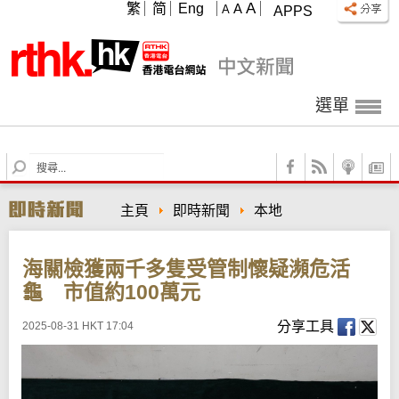
A
繁
简
Eng
A
A
APPS
選單
S
e
a
主頁
即時新聞
本地
r
c
h
海關檢獲兩千多隻受管制懷疑瀕危活
龜 市值約100萬元
分享工具
2025-08-31 HKT 17:04