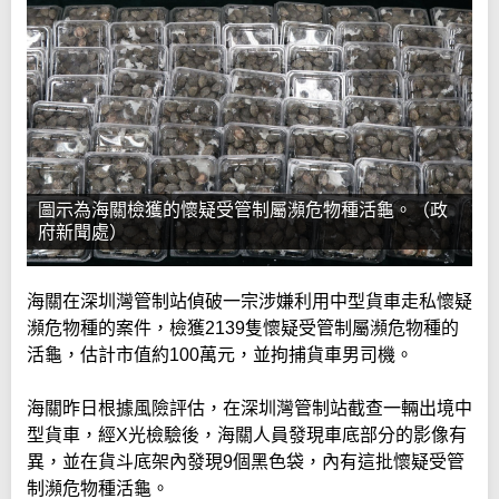
圖示為海關檢獲的懷疑受管制屬瀕危物種活龜。（政
府新聞處）
海關在深圳灣管制站偵破一宗涉嫌利用中型貨車走私懷疑
瀕危物種的案件，檢獲2139隻懷疑受管制屬瀕危物種的
活龜，估計市值約100萬元，並拘捕貨車男司機。
海關昨日根據風險評估，在深圳灣管制站截查一輛出境中
型貨車，經X光檢驗後，海關人員發現車底部分的影像有
異，並在貨斗底架內發現9個黑色袋，內有這批懷疑受管
制瀕危物種活龜。