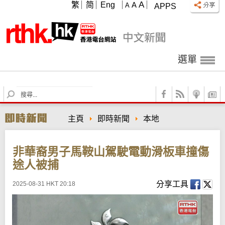
A
繁
简
Eng
A
A
APPS
選單
S
e
a
主頁
即時新聞
本地
r
c
h
非華裔男子馬鞍山駕駛電動滑板車撞傷
途人被捕
分享工具
2025-08-31 HKT 20:18