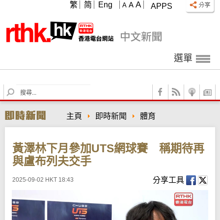
A
繁
简
Eng
A
A
APPS
選單
S
e
a
主頁
即時新聞
體育
r
c
h
黃澤林下月參加UTS網球賽 稱期待再
與盧布列夫交手
分享工具
2025-09-02 HKT 18:43