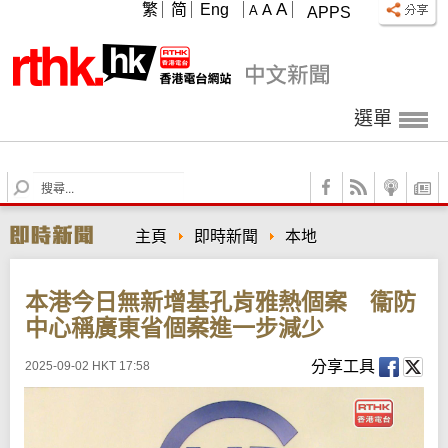
A
繁
简
Eng
A
A
APPS
選單
S
e
a
主頁
即時新聞
本地
r
c
h
本港今日無新增基孔肯雅熱個案 衞防
中心稱廣東省個案進一步減少
分享工具
2025-09-02 HKT 17:58