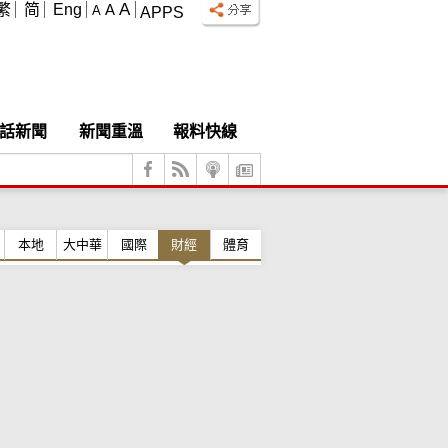
A
繁
简
Eng
A
A
APPS
話新聞
新聞重溫
報料快線
本地
大中華
國際
財經
體育