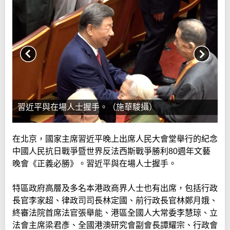
習近平與在場人士握手。（施華駿攝）
在北京，國家主席習近平晚上出席人民大會堂舉行的紀念
中國人民抗日戰爭暨世界反法西斯戰爭勝利80週年文藝
晚會《正義必勝》。習近平與在場人士握手。
特區政府高層及多名本港政商界人士也有出席，包括行政
長官李家超、律政司司長林定國、前行政長官林鄭月娥、
終審法院首席法官張舉能、港區全國人大常委李慧琼、立
法會主席梁君彥、全國港澳研究會副會長譚耀宗、行政會