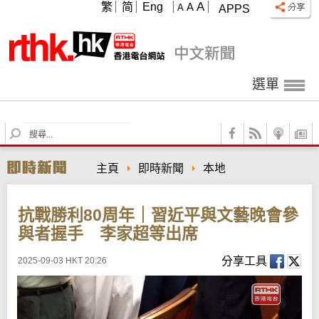
A
繁
简
Eng
A
A
APPS
選單
S
e
a
主頁
即時新聞
本地
r
c
h
抗戰勝利80周年｜習近平與文藝晚會參
與者握手 李家超等出席
分享工具
2025-09-03 HKT 20:26