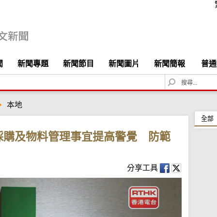
聞
新聞專題
新聞節目
新聞圖片
新聞簡報
普通
S
e
a
本地
r
c
全部
h
採購及物料管理事宜提高警覺 防範
分享工具