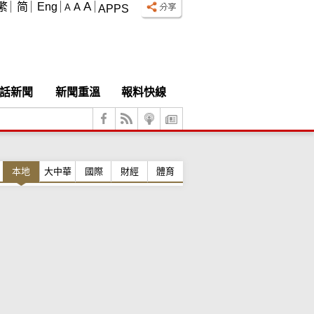
A
繁
简
Eng
A
A
APPS
話新聞
新聞重溫
報料快線
本地
大中華
國際
財經
體育