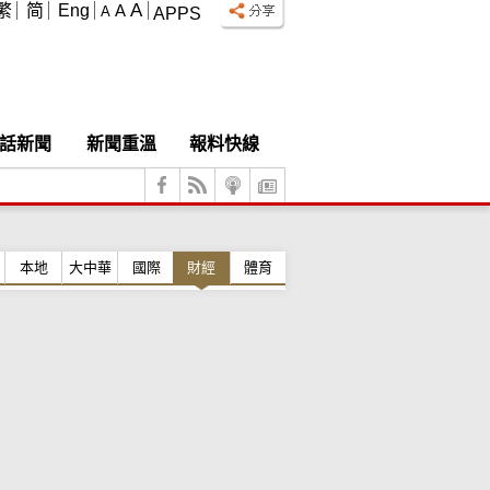
A
繁
简
Eng
A
A
APPS
話新聞
新聞重溫
報料快線
本地
大中華
國際
財經
體育