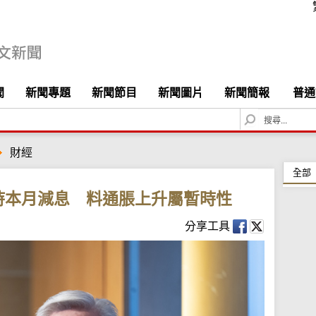
聞
新聞專題
新聞節目
新聞圖片
新聞簡報
普通
S
e
a
財經
r
c
全部
h
持本月減息 料通脹上升屬暫時性
分享工具