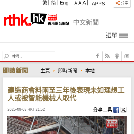
A
繁
简
Eng
A
A
APPS
選單
S
e
a
主頁
即時新聞
本地
r
c
h
建造商會料兩至三年後表現未如理想工
人或被智能機械人取代
分享工具
2025-09-03 HKT 21:52