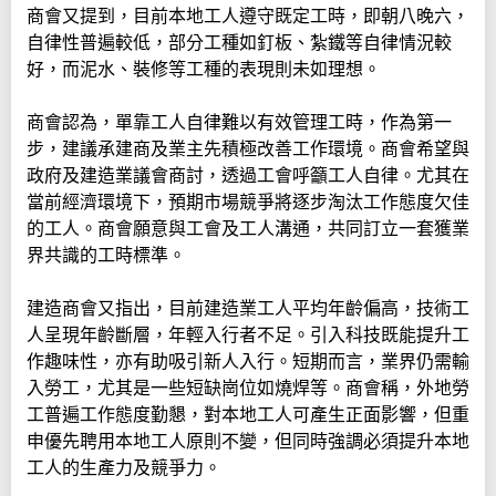
商會又提到，目前本地工人遵守既定工時，即朝八晚六，
自律性普遍較低，部分工種如釘板、紮鐵等自律情況較
好，而泥水、裝修等工種的表現則未如理想。
商會認為，單靠工人自律難以有效管理工時，作為第一
步，建議承建商及業主先積極改善工作環境。商會希望與
政府及建造業議會商討，透過工會呼籲工人自律。尤其在
當前經濟環境下，預期市場競爭將逐步淘汰工作態度欠佳
的工人。商會願意與工會及工人溝通，共同訂立一套獲業
界共識的工時標準。
建造商會又指出，目前建造業工人平均年齡偏高，技術工
人呈現年齡斷層，年輕入行者不足。引入科技既能提升工
作趣味性，亦有助吸引新人入行。短期而言，業界仍需輸
入勞工，尤其是一些短缺崗位如燒焊等。商會稱，外地勞
工普遍工作態度勤懇，對本地工人可產生正面影響，但重
申優先聘用本地工人原則不變，但同時強調必須提升本地
工人的生產力及競爭力。