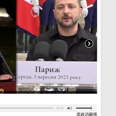
02:00
梁政滔報道