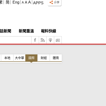
A
繁
简
Eng
A
A
APPS
話新聞
新聞重溫
報料快線
本地
大中華
國際
財經
體育