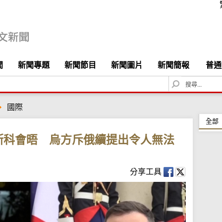
聞
新聞專題
新聞節目
新聞圖片
新聞簡報
普通
S
e
a
國際
r
c
全部
h
斯科會晤 烏方斥俄續提出令人無法
分享工具