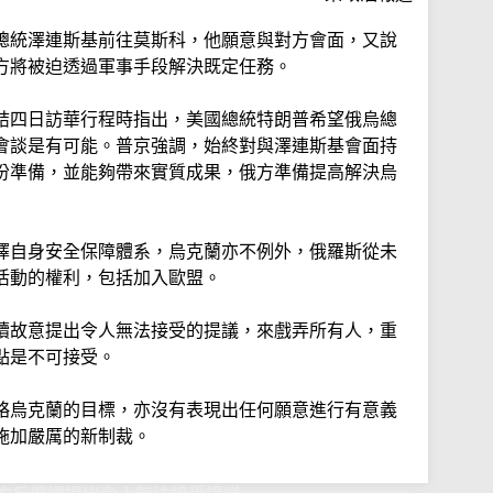
總統澤連斯基前往莫斯科，他願意與對方會面，又說
方將被迫透過軍事手段解決既定任務。
結四日訪華行程時指出，美國總統特朗普希望俄烏總
會談是有可能。普京強調，始終對與澤連斯基會面持
份準備，並能夠帶來實質成果，俄方準備提高解決烏
擇自身安全保障體系，烏克蘭亦不例外，俄羅斯從未
活動的權利，包括加入歐盟。
續故意提出令人無法接受的提議，來戲弄所有人，重
點是不可接受。
略烏克蘭的目標，亦沒有表現出任何願意進行有意義
施加嚴厲的新制裁。