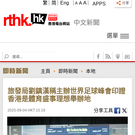
A
繁
简
Eng
A
A
APPS
選單
S
e
a
主頁
即時新聞
本地
r
c
h
旅發局劉鎮漢稱主辦世界足球峰會印證
香港是體育盛事理想舉辦地
分享工具
2025-09-04 HKT 15:19