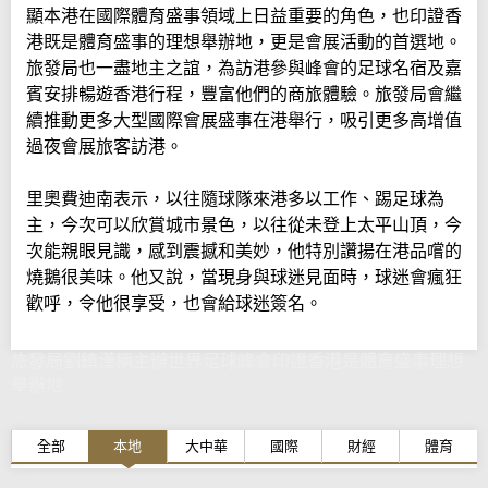
顯本港在國際體育盛事領域上日益重要的角色，也印證香
港既是體育盛事的理想舉辦地，更是會展活動的首選地。
旅發局也一盡地主之誼，為訪港參與峰會的足球名宿及嘉
賓安排暢遊香港行程，豐富他們的商旅體驗。旅發局會繼
續推動更多大型國際會展盛事在港舉行，吸引更多高增值
過夜會展旅客訪港。
里奧費迪南表示，以往隨球隊來港多以工作、踢足球為
主，今次可以欣賞城市景色，以往從未登上太平山頂，今
次能親眼見識，感到震撼和美妙，他特別讚揚在港品嚐的
燒鵝很美味。他又說，當現身與球迷見面時，球迷會瘋狂
歡呼，令他很享受，也會給球迷簽名。
旅發局劉鎮漢稱主辦世界足球峰會印證香港是體育盛事理想
舉辦地
全部
本地
大中華
國際
財經
體育