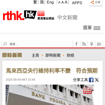
A
繁
简
Eng
A
A
APPS
選單
S
e
a
主頁
即時新聞
財經
r
c
h
馬來西亞央行維持利率不變 符合預期
分享工具
2025-09-04 HKT 15:49