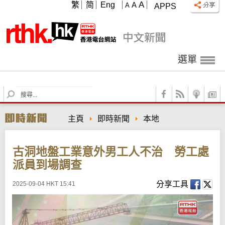
A
繁
简
Eng
A
A
APPS
選單
S
e
a
主頁
即時新聞
本地
r
c
h
古洞地盤工業意外男工人不治 勞工處
派員到場調查
分享工具
2025-09-04 HKT 15:41