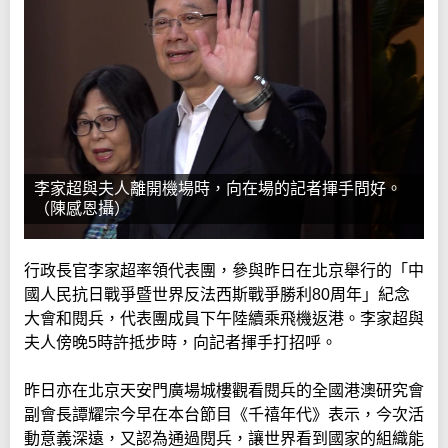
李家超與夫人離開機場時，向在場的記者揮手問好。
（陳感恩攝）
行政長官李家超率領代表團，參與昨日在北京舉行的「中
國人民抗日戰爭暨世界反法西斯戰爭勝利80周年」紀念
大會和閱兵，代表團成員下午陸續乘飛機返港。李家超與
夫人傍晚5時許抵步時，向記者揮手打招呼。
昨日亦在北京天安門廣場城樓觀看閱兵的全國港澳研究會
副會長譚耀宗今早在本台節目《千禧年代》表示，今次活
動意義深遠，又認為通過閱兵，讓世界看到國家的組織能