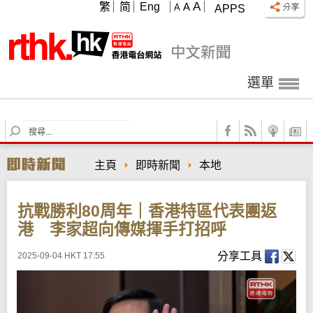
A
繁
简
Eng
A
A
APPS
選單
S
e
a
主頁
即時新聞
本地
r
c
h
抗戰勝利80周年｜香港特區代表團返
港 李家超向傳媒揮手打招呼
分享工具
2025-09-04 HKT 17:55