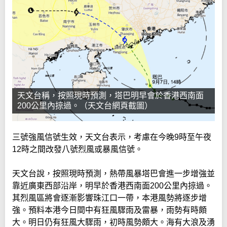
天文台稱，按照現時預測，塔巴明早會於香港西南面
200公里內掠過。（天文台網頁截圖）
三號強風信號生效，天文台表示，考慮在今晚9時至午夜
12時之間改發八號烈風或暴風信號。
天文台說，按照現時預測，熱帶風暴塔巴會進一步增強並
靠近廣東西部沿岸，明早於香港西南面200公里內掠過。
其烈風區將會逐漸影響珠江口一帶，本港風勢將逐步增
強。預料本港今日間中有狂風驟雨及雷暴，雨勢有時頗
大。明日仍有狂風大驟雨，初時風勢頗大。海有大浪及湧