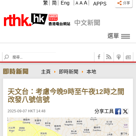
A
繁
简
Eng
A
A
APPS
選單
S
e
a
主頁
即時新聞
本地
r
c
h
天文台：考慮今晚9時至午夜12時之間
改發八號信號
分享工具
2025-09-07 HKT 14:48