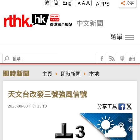
A
繁
简
Eng
A
A
APPS
選單
S
e
a
主頁
即時新聞
本地
r
c
h
天文台改發三號強風信號
分享工具
2025-09-08 HKT 13:10