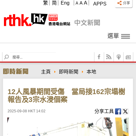
A
繁
简
Eng
A
A
APPS
選單
S
e
a
主頁
即時新聞
本地
r
c
h
12人風暴期間受傷 當局接162宗塌樹
報告及3宗水浸個案
分享工具
2025-09-08 HKT 14:02