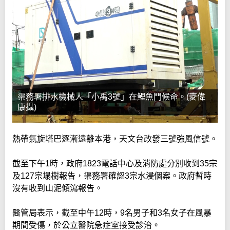
渠務署排水機械人「小禹3號」在鯉魚門候命。(麥偉
康攝)
熱帶氣旋塔巴逐漸遠離本港，天文台改發三號強風信號。
截至下午1時，政府1823電話中心及消防處分別收到35宗
及127宗塌樹報告，渠務署確認3宗水浸個案。政府暫時
沒有收到山泥傾瀉報告。
醫管局表示，截至中午12時，9名男子和3名女子在風暴
期間受傷，於公立醫院急症室接受診治。