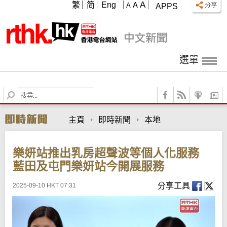
A
繁
简
Eng
A
A
APPS
選單
S
e
a
主頁
即時新聞
本地
r
c
h
樂妍站推出乳房超聲波等個人化服務
藍田及屯門樂妍站今開展服務
分享工具
2025-09-10 HKT 07:31