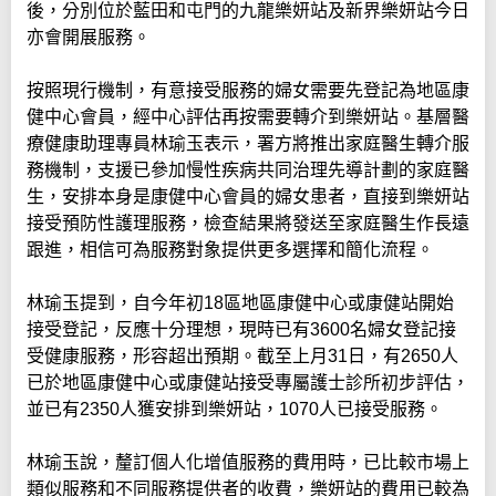
後，分別位於藍田和屯門的九龍樂妍站及新界樂妍站今日
亦會開展服務。
按照現行機制，有意接受服務的婦女需要先登記為地區康
健中心會員，經中心評估再按需要轉介到樂妍站。基層醫
療健康助理專員林瑜玉表示，署方將推出家庭醫生轉介服
務機制，支援已參加慢性疾病共同治理先導計劃的家庭醫
生，安排本身是康健中心會員的婦女患者，直接到樂妍站
接受預防性護理服務，檢查結果將發送至家庭醫生作長遠
跟進，相信可為服務對象提供更多選擇和簡化流程。
林瑜玉提到，自今年初18區地區康健中心或康健站開始
接受登記，反應十分理想，現時已有3600名婦女登記接
受健康服務，形容超出預期。截至上月31日，有2650人
已於地區康健中心或康健站接受專屬護士診所初步評估，
並已有2350人獲安排到樂妍站，1070人已接受服務。
林瑜玉說，釐訂個人化增值服務的費用時，已比較市場上
類似服務和不同服務提供者的收費，樂妍站的費用已較為