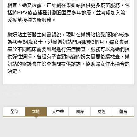
相宜。她又透露，正計劃在樂妍站提供更多疫苗服務，包
括將HPV疫苗補種計劃涵蓋更多年齡層，並考慮加入流
感疫苗接種等新服務。
樂妍站主管醫生何書韻說，現時在樂妍站接受服務的較多
為40至64歲女士，港島樂妍站開展服務3個月，婦女會員
基於不同臨床需要到場進行癌症篩查，服務可以為她們提
供彈性選擇，曾經有子宮頸病變的婦女需要後續檢查，樂
妍站的醫護會在篩查期間提供諮詢，協助婦女作出適合的
決定。
樂妍站推出乳房超聲波等個人化服務 藍田及屯門樂妍站今
開展服務
全部
本地
大中華
國際
財經
體育