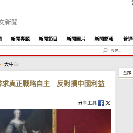
聞
新聞專題
新聞節目
新聞圖片
新聞簡報
普通
S
e
a
大中華
r
c
全部
h
尋求真正戰略自主 反對損中國利益
分享工具