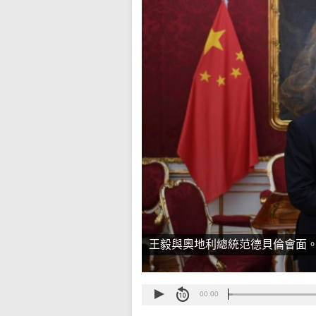
王毅與奧地利總統范德貝倫會面
00:00