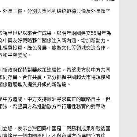
、外長王毅，分別與奧地利總統范德貝倫及外長賴辛
珍視半世紀以來合作成果，以明年兩國建交55周年為
為中奧友好戰略夥伴關係注入新內涵、增加新動力。
化經貿投資、綠色發展、旅遊文化等領域交流合作，
界和平與發展。
利新政府保持對華政策連續性，希望奧方與中方共同
求同存異、合作共贏，充分把握中國超大市場規模和
關係發展進入提質升級的新階段。
是中方造成，中方支持歐洲尋求真正的戰略自主，但
想法，希望奧方為推動歐方奉行理性務實的對華政
則立場，表示台灣回歸中國是二戰勝利成果和戰後國
切實恪守一個中國原則，不與台灣方面展開官方往