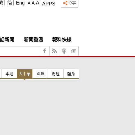
A
繁
简
Eng
A
A
APPS
話新聞
新聞重溫
報料快線
本地
大中華
國際
財經
體育