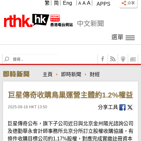
A
繁
简
Eng
A
A
APPS
選單
S
e
a
主頁
即時新聞
財經
r
c
h
巨星傳奇收購鳥巢運營主體約1.2%權益
分享工具
2025-09-16 HKT 13:50
巨星傳奇公布，旗下子公司近日與北京金州陽光諮詢公司
及德勤華永會計師事務所北京分所訂立股權收購協議，有
條件收購目標公司約1.17%股權，對應完成實繳註冊資本