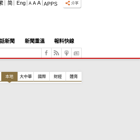
A
繁
简
Eng
A
A
APPS
話新聞
新聞重溫
報料快線
本地
大中華
國際
財經
體育