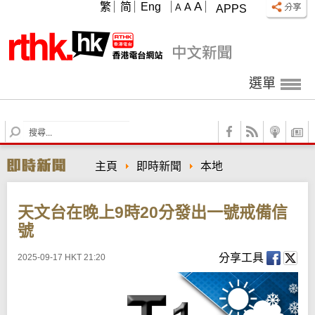
A
繁
简
Eng
A
A
APPS
選單
S
e
a
主頁
即時新聞
本地
r
c
h
天文台在晚上9時20分發出一號戒備信
號
分享工具
2025-09-17 HKT 21:20