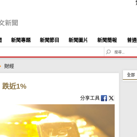
聞
新聞專題
新聞節目
新聞圖片
新聞簡報
普通
S
e
a
財經
r
c
全部
h
跌近1%
分享工具