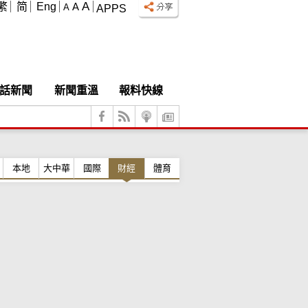
A
繁
简
Eng
A
A
APPS
話新聞
新聞重溫
報料快線
本地
大中華
國際
財經
體育