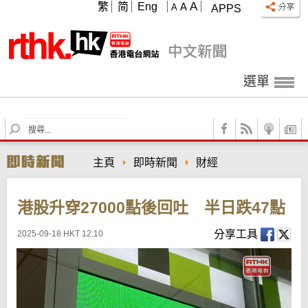
A
繁
简
Eng
A
A
APPS
選單
S
e
a
主頁
即時新聞
財經
r
c
h
港股升穿27000點後回吐 半日跌47點
分享工具
2025-09-18 HKT 12:10