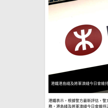
港鐵港島綫及將軍澳綫今日會維
港鐵表示，根據警方最新評估，警
務，港島綫及將軍澳綫今日會維持