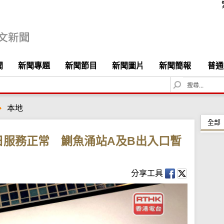
聞
新聞專題
新聞節目
新聞圖片
新聞簡報
普通
S
e
a
本地
r
c
全部
h
日服務正常 鰂魚涌站A及B出入口暫
分享工具