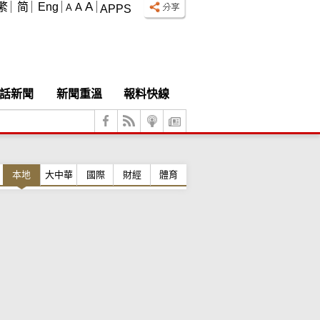
A
繁
简
Eng
A
A
APPS
話新聞
新聞重溫
報料快線
本地
大中華
國際
財經
體育