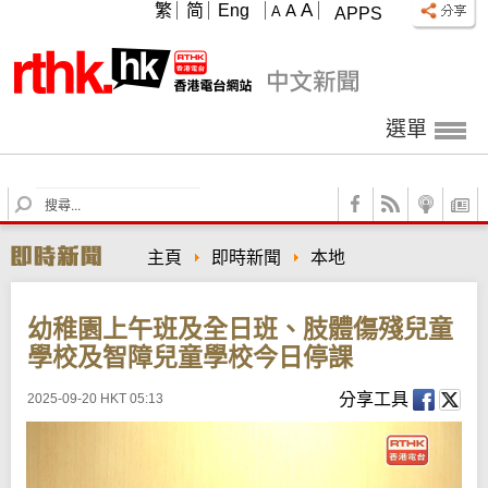
A
繁
简
Eng
A
A
APPS
選單
S
e
a
主頁
即時新聞
本地
r
c
h
幼稚園上午班及全日班、肢體傷殘兒童
學校及智障兒童學校今日停課
分享工具
2025-09-20 HKT 05:13