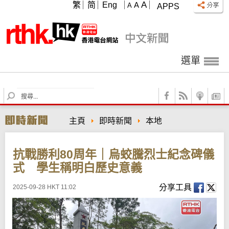
A
繁
简
Eng
A
A
APPS
選單
S
e
a
主頁
即時新聞
本地
r
c
h
抗戰勝利80周年｜烏蛟騰烈士紀念碑儀
式 學生稱明白歷史意義
分享工具
2025-09-28 HKT 11:02