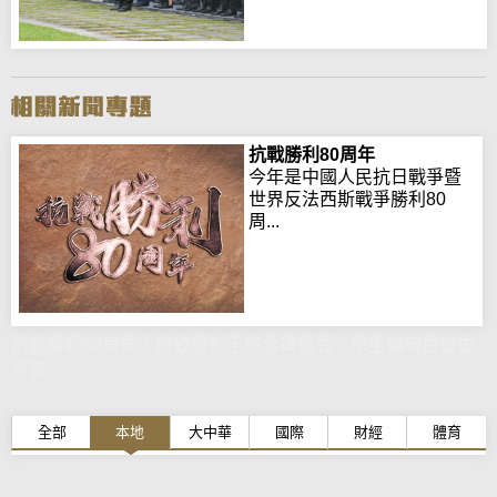
抗戰勝利80周年
今年是中國人民抗日戰爭暨
世界反法西斯戰爭勝利80
周...
抗戰勝利80周年｜烏蛟騰烈士紀念碑儀式 學生稱明白歷史
意義
全部
本地
大中華
國際
財經
體育