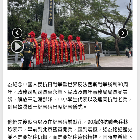
為紀念中國人民抗日戰爭暨世界反法西斯戰爭勝利80周
年，政務司副司長卓永興、民政及青年事務局局長麥美
娟、解放軍駐港部隊、中小學生代表以及連同抗戰老兵，
到烏蛟騰烈士紀念碑出席紀念儀式。
他們先後默哀以及在紀念碑前獻花，90歲的抗戰老兵林
珍表示，早前到北京觀賞閱兵，感到震撼，認為銘記歷史
並不是要記住仇恨，而是要記住這份精神，同時亦希望下