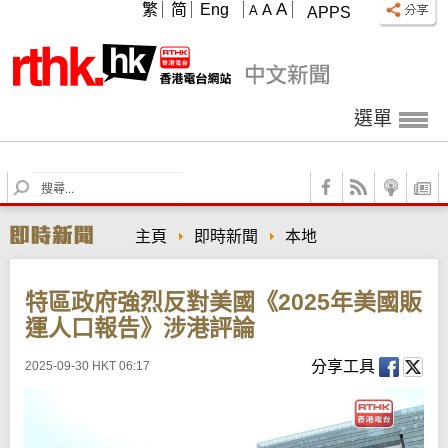
A
繁
简
Eng
A
A
APPS
選單
S
e
a
主頁
即時新聞
本地
r
c
h
特區政府強烈反對美國《2025年美國販
運人口報告》涉港評論
分享工具
2025-09-30 HKT 06:17