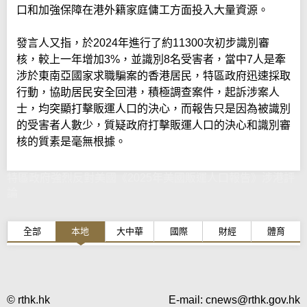
口和加強保障在港外籍家庭傭工方面投入大量資源。
發言人又指，於2024年進行了約11300次初步識別審
核，較上一年增加3%，並識別8名受害者，當中7人是牽
涉於東南亞國家求職騙案的香港居民，特區政府迅速採取
行動，協助居民安全回港，積極調查案件，起訴涉案人
士，均突顯打擊販運人口的決心，而報告只是因為被識別
的受害者人數少，質疑政府打擊販運人口的決心和識別審
核的質素是毫無根據。
特區政府強烈反對美國《2025年美國販運人口報告》涉港評
論
全部
本地
大中華
國際
財經
體育
© rthk.hk
E-mail:
cnews@rthk.gov.hk