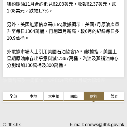
紐約期油11月合約低見62.03美元，收報62.37美元，跌
1.08美元，跌幅1.7%。
另外，美國能源信息署(EIA)數據顯示，美國7月原油產量
升至每日1364萬桶，再創單月新高，較6月的紀錄每日多
10.9萬桶。
外電據市場人士引用美國石油協會(API)數據指，美國上
星期原油庫存出乎意料減少367萬桶，汽油及蒸餾油庫存
分別增加130萬桶及300萬桶。
油價曾觸及一周低位 OPEC+否認11月擬大幅增產
全部
本地
大中華
國際
財經
體育
© rthk.hk
E-mail:
cnews@rthk.gov.hk