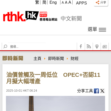
A
繁
简
Eng
A
A
APPS
選單
S
e
a
主頁
即時新聞
財經
r
c
h
油價曾觸及一周低位 OPEC+否認11
月擬大幅增產
分享工具
2025-10-01 HKT 06:24