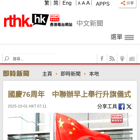
A
繁
简
Eng
A
A
APPS
選單
S
e
a
主頁
即時新聞
本地
r
c
h
國慶76周年 中聯辦早上舉行升旗儀式
分享工具
2025-10-01 HKT 07:11