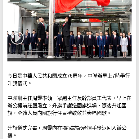
今日是中華人民共和國成立76周年，中聯辦早上7時舉行
升旗儀式。
中聯辦主任周霽率領一眾副主任及幹部員工代表，早上在
辦公樓前莊嚴肅立。升旗手護送國旗進場，隨後升起國
旗，全體人員向國旗行注目禮致敬並奏唱國歌。
升旗儀式完畢，周霽向在場採訪記者揮手後返回入辦公
樓。