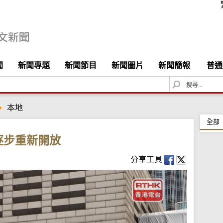
聞
新聞專題
新聞節目
新聞圖片
新聞簡報
普通
S
e
a
本地
r
c
全部
h
逐步重新開放
分享工具