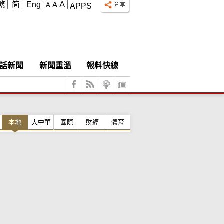
A
繁
简
Eng
A
A
APPS
話新聞
新聞重溫
報料快線
本地
大中華
國際
財經
體育