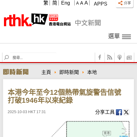
A
繁
简
Eng
A
A
APPS
選單
S
e
a
主頁
即時新聞
本地
r
c
h
本港今年至今12個熱帶氣旋警告信號
打破1946年以來紀錄
分享工具
2025-10-03 HKT 17:31