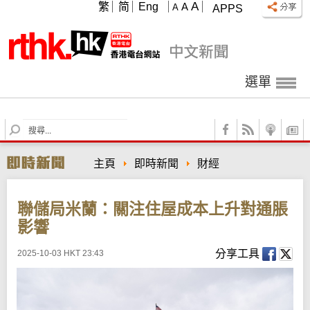
A
繁
简
Eng
A
A
APPS
選單
S
e
a
主頁
即時新聞
財經
r
c
h
聯儲局米蘭：關注住屋成本上升對通脹
影響
分享工具
2025-10-03 HKT 23:43