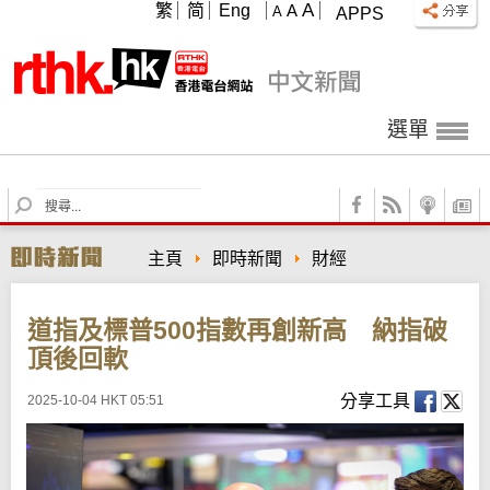
A
繁
简
Eng
A
A
APPS
選單
S
e
a
主頁
即時新聞
財經
r
c
h
道指及標普500指數再創新高 納指破
頂後回軟
分享工具
2025-10-04 HKT 05:51