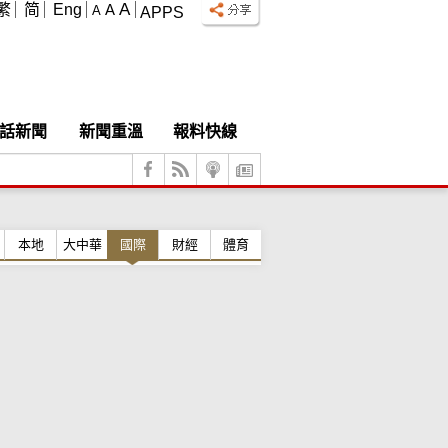
A
繁
简
Eng
A
A
APPS
話新聞
新聞重溫
報料快線
本地
大中華
國際
財經
體育