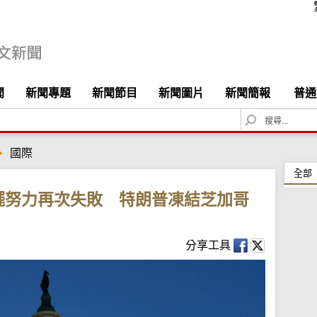
聞
新聞專題
新聞節目
新聞圖片
新聞簡報
普通
S
e
a
國際
r
c
全部
h
擺努力再次失敗 特朗普凍結芝加哥
分享工具