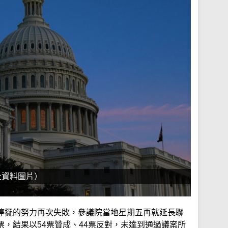
社資料圖片）
停擺的努力再次失敗，參議院當地星期五再就延長聯
，結果以54票贊成、44票反對，未達到通過議案所