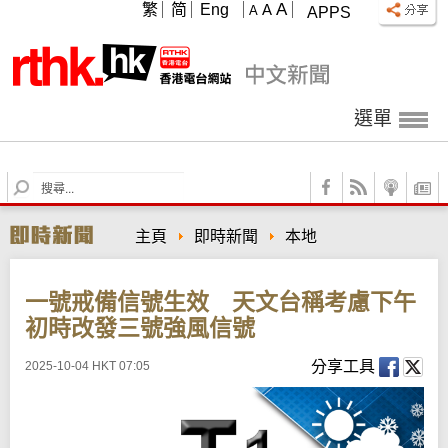
A
繁
简
Eng
A
A
APPS
選單
S
e
a
主頁
即時新聞
本地
r
c
h
一號戒備信號生效 天文台稱考慮下午
初時改發三號強風信號
分享工具
2025-10-04 HKT 07:05