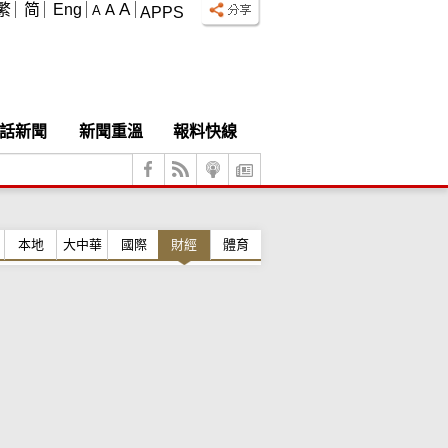
A
繁
简
Eng
A
A
APPS
話新聞
新聞重溫
報料快線
本地
大中華
國際
財經
體育