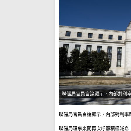
聯儲局官員言論顯示，內部對利
聯儲局官員言論顯示，內部對利率
聯儲局理事米蘭再次呼籲積極減息