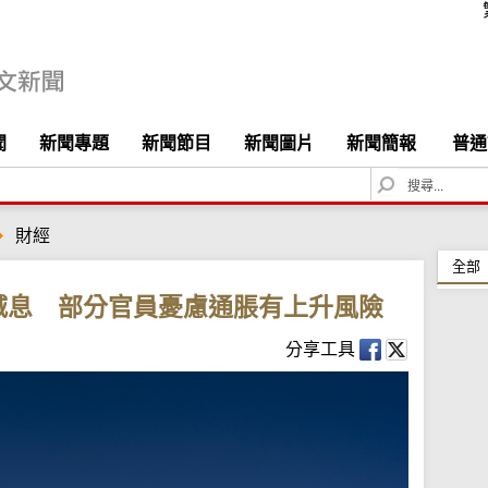
聞
新聞專題
新聞節目
新聞圖片
新聞簡報
普通
S
e
a
財經
r
c
全部
h
減息 部分官員憂慮通脹有上升風險
分享工具