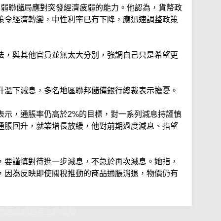
會削弱聯儲局應對突發經濟疲弱的能力。他認為，貨幣政
策令經濟轉變，中性利率已有下降，應迅速調整政策
法，與其他官員並無太大分別，強調自己只是希望更
升溫下減息，多名地區聯邦儲備銀行總裁表示擔憂。
表示，通脹率仍高於2%的目標，對一系列減息持謹慎
通脹回升，就業增長放緩，他對前期過度減息、指望
，要謹慎對待進一步減息，不急於再次減息。她指，
，因為反映即使關稅推動的商品通脹消退，物價仍有
員憂慮通脹有上升風險