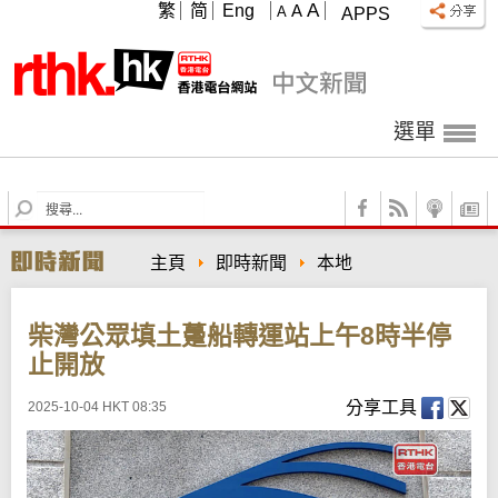
A
繁
简
Eng
A
A
APPS
選單
S
e
a
主頁
即時新聞
本地
r
c
h
柴灣公眾填土躉船轉運站上午8時半停
止開放
分享工具
2025-10-04 HKT 08:35