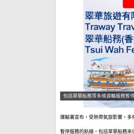
包括翠華船務等多條渡輪服務暫
運輸署宣布，受熱帶氣旋影響，多
暫停服務的航線，包括翠華船務來