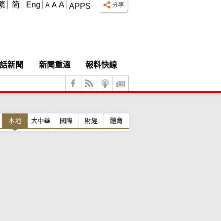
A
繁
简
Eng
A
A
APPS
話新聞
新聞重溫
報料快線
本地
大中華
國際
財經
體育