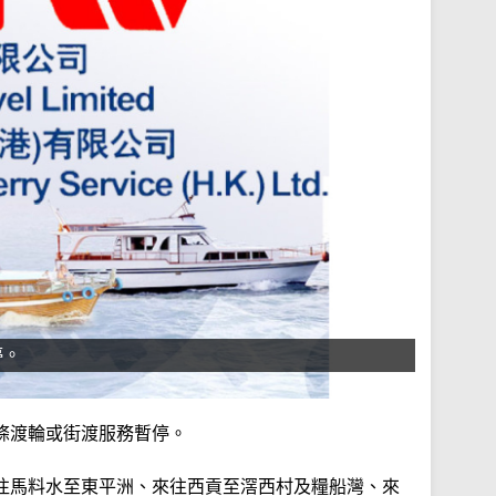
停。
條渡輪或街渡服務暫停。
往馬料水至東平洲、來往西貢至滘西村及糧船灣、來