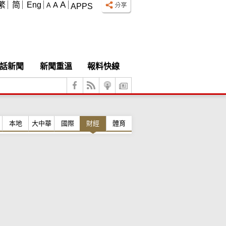
A
繁
简
Eng
A
A
APPS
話新聞
新聞重溫
報料快線
本地
大中華
國際
財經
體育