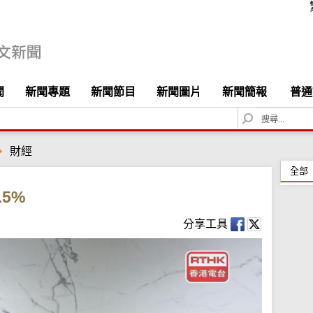
聞
新聞專題
新聞節目
新聞圖片
新聞簡報
普通
S
e
a
財經
r
c
全部
h
5%
分享工具