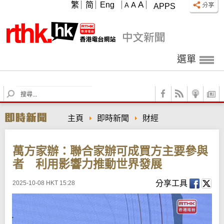
A
繁
简
Eng
A
A
APPS
選單
S
e
a
主頁
即時新聞
財經
r
c
h
萬方家辦：聯合家辦可成買方主要參與
者 利用影響力推動世界發展
分享工具
2025-10-08 HKT 15:28