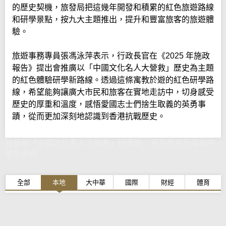
的歷史契機，旅發局把這幾年開發和積累的紅色旅遊路線
和研學景點，按九大主題推出，提升和豐富旅客的旅遊體
驗。
旅遊事務專員張馮泳萍表示，行政長官在《2025 年施政
報告》提出會推廣以「中國文化名人大營救」歷史為主題
的紅色體驗研學新路線。透過這條寓教於遊的紅色研學路
線，希望能夠讓廣大市民和旅客在實地走訪中，切身感受
歷史的厚重和溫度，感悟愛國志士們捨生取義的英勇事
蹟，從而更加深刻地認識到香港抗戰歷史。
旅發局「中國文化名人大營救」研學遊 百名香港及深圳中
學生參與
全部
本地
大中華
國際
財經
體育