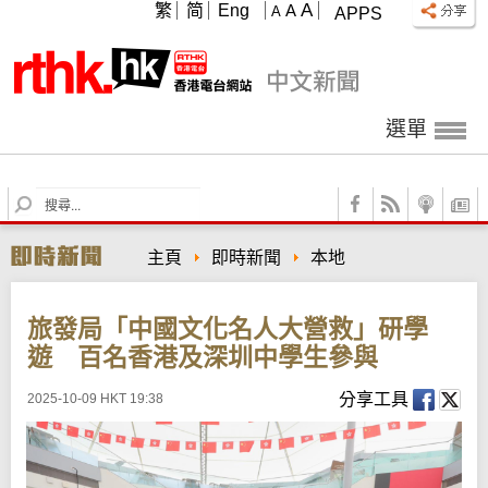
A
繁
简
Eng
A
A
APPS
選單
S
e
a
主頁
即時新聞
本地
r
c
h
旅發局「中國文化名人大營救」研學
遊 百名香港及深圳中學生參與
分享工具
2025-10-09 HKT 19:38