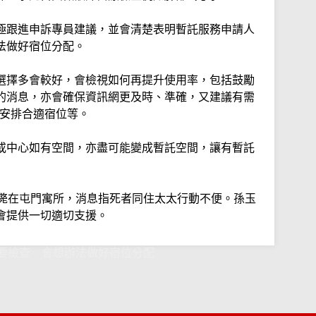
極跟進申訴專員建議，並會清楚表明暫託服務申請人
法做好宿位分配。
選擇多會較好，會檢視如何再提升使用率，包括鼓勵
的消息，亦會確保資訊網更及時、準確，又建議有需
會安排合適宿位等。
或中心如有空間，亦盡可能變成暫託空間，讓有暫託
倒斃在屯門寓所，消息指死者同住太太行動不便。孫玉
會提供一切適切支援。
要檢查 會想辦法做好宿位分配