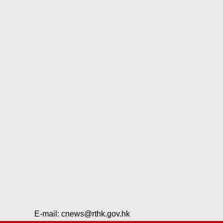
E-mail:
cnews@rthk.gov.hk