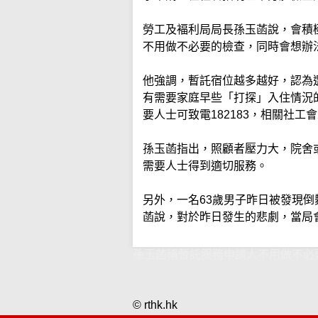
勞工及褔利局局長孫玉菡說，會積
不用做不必要的檢查，同時會想辦
他強調，暫託宿位越多越好，認為
有需要家庭早些「打探」入住情況
要人士可致電182183，相關社工
孫玉菡指出，照顧者壓力大，院舍
需要人士得到適切服務。
另外，一名63歲男子昨日被發現
菡說，對於昨日發生的悲劇，當局
孫玉菡稱暫託服務申請人不用做不必
© rthk.hk