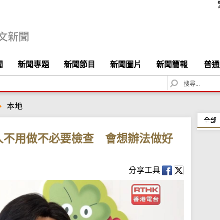
聞
新聞專題
新聞節目
新聞圖片
新聞簡報
普通
S
e
a
本地
r
c
全部
h
人不用做不必要檢查 會想辦法做好
分享工具