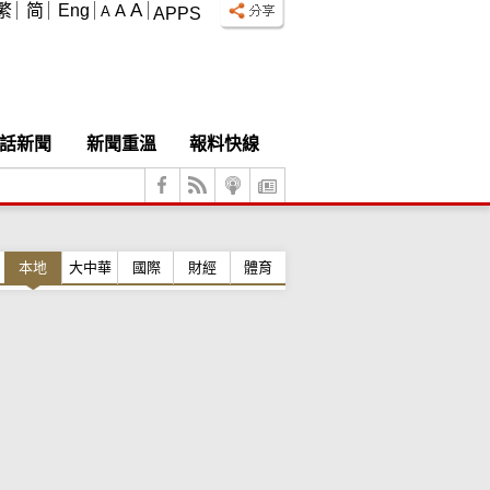
A
繁
简
Eng
A
A
APPS
話新聞
新聞重溫
報料快線
本地
大中華
國際
財經
體育