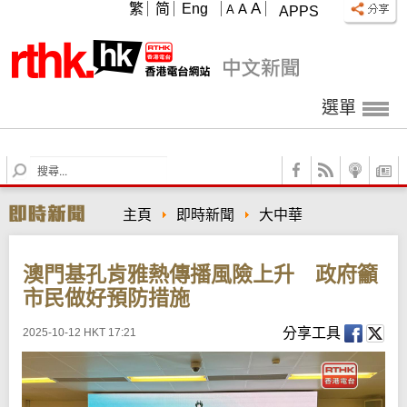
A
繁
简
Eng
A
A
APPS
選單
S
e
a
主頁
即時新聞
大中華
r
c
h
澳門基孔肯雅熱傳播風險上升 政府籲
市民做好預防措施
分享工具
2025-10-12 HKT 17:21