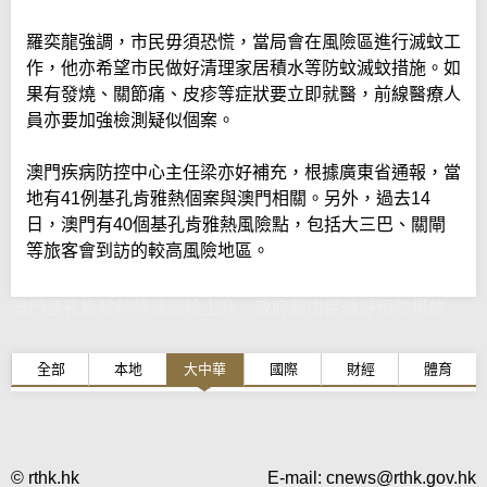
羅奕龍強調，市民毋須恐慌，當局會在風險區進行滅蚊工
作，他亦希望市民做好清理家居積水等防蚊滅蚊措施。如
果有發燒、關節痛、皮疹等症狀要立即就醫，前線醫療人
員亦要加強檢測疑似個案。
澳門疾病防控中心主任梁亦好補充，根據廣東省通報，當
地有41例基孔肯雅熱個案與澳門相關。另外，過去14
日，澳門有40個基孔肯雅熱風險點，包括大三巴、關閘
等旅客會到訪的較高風險地區。
澳門基孔肯雅熱傳播風險上升 政府籲市民做好預防措施
全部
本地
大中華
國際
財經
體育
© rthk.hk
E-mail:
cnews@rthk.gov.hk