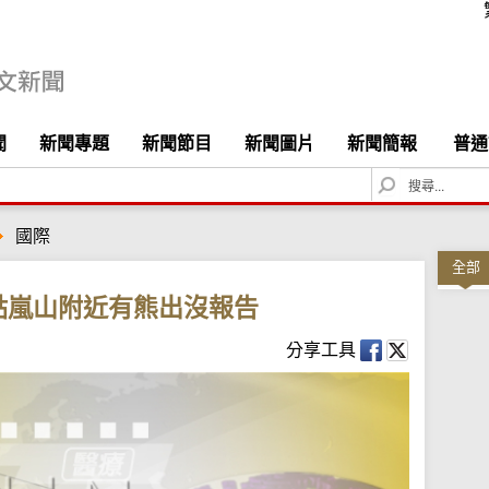
聞
新聞專題
新聞節目
新聞圖片
新聞簡報
普通
S
e
a
國際
r
c
全部
h
點嵐山附近有熊出沒報告
分享工具