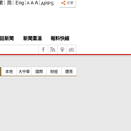
A
繁
简
Eng
A
A
APPS
話新聞
新聞重溫
報料快線
本地
大中華
國際
財經
體育