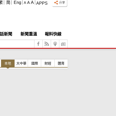
A
繁
简
Eng
A
A
APPS
話新聞
新聞重溫
報料快線
本地
大中華
國際
財經
體育