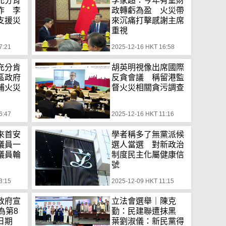
充分肯
李家超：今年有望財
作 李
政轉虧為盈 火災帶
支援災
來沉痛打擊感謝主席
重視
7:21
2025-12-16 HKT 16:58
充分肯
胡英明視像出席國際
區政府
反貪會議 稱留港監
埔火災
督火災相關貪污調查
6:47
2025-12-16 HKT 11:16
來首安
學者稱多了無黨派候
議員一
選人當選 對新政治
議員輪
制度民主化屬健康信
號
3:15
2025-12-09 HKT 11:15
政府宣
立法會選舉｜陳克
為第8
勤：民建聯遭抹黑
日期
葉劉淑儀：新民黨得