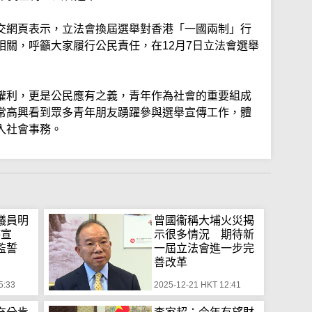
交網頁表示，立法會換屆選舉對香港「一國兩制」行
相關，呼籲大家履行公民責任，在12月7日立法會選舉
權利，更是公民應有之義，青年作為社會的重要組成
常高興看到眾多青年朋友踴躍參與選舉宣傳工作，體
入社會事務。
議員明
曾國衞稱大埔火災揭
時宣
示很多情況 期待新
監誓
一屆立法會進一步完
善改革
5:33
2025-12-21 HKT 12:41