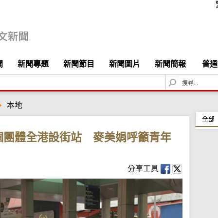
聞
新聞專題
新聞節目
新聞圖片
新聞簡報
普通
S
e
a
本地
r
c
全部
h
個團體全港設街站 麥美娟呼籲青年
分享工具