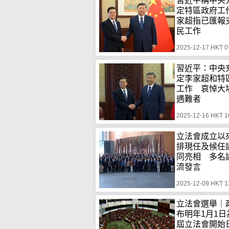
習近平稱中央
定特區政府工
家超指已匯報
民工作
2025-12-17 HKT 0
習近平：中央
定李家超和特
工作 哀悼大
遇難者
2025-12-16 HKT 1
立法會成立以
排現任及候任
同亮相 多名
流發言
2025-12-09 HKT 1
立法會選舉｜
布明年1月1日
屆立法會開始