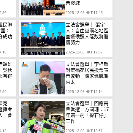
票沒減
9:56
2025-12-08 HKT 17:45
經民聯
立法會選舉｜ 張宇
偉國：
人：自由黨兩名地區
分成功
直選候選人落敗將繼
續努力
7:18
2025-12-08 HKT 17:07
陸頌雄
立法會選舉｜李梓敬
 吳秋
對宏福苑居民投票表
都有得
示感動 陳家珮感謝
葉太
5:59
2025-12-08 HKT 15:14
陳克
立法會選舉｜回應高
選擇令
票當選 方國珊：17
人 會
年磨一劍「揼石仔」
工作
4:13
2025-12-08 HKT 13:51