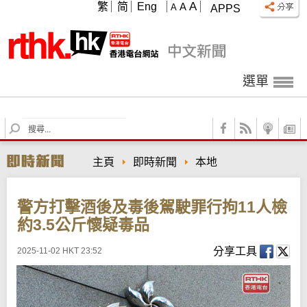
A
繁
简
Eng
A
A
APPS
選單
S
e
a
主頁
即時新聞
本地
r
c
h
警方打擊酒後及毒後駕駛罪行拘11人檢
約3.5公斤懷疑毒品
分享工具
2025-11-02 HKT 23:52