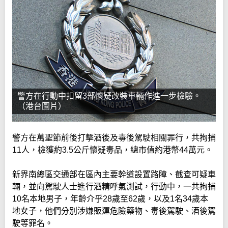
警方在行動中扣留3部懷疑改裝車輛作進一步檢驗。
（港台圖片）
警方在萬聖節前後打擊酒後及毒後駕駛相關罪行，共拘捕
11人，檢獲約3.5公斤懷疑毒品，總市值約港幣44萬元。
新界南總區交通部在區內主要幹道設置路障、截查可疑車
輛，並向駕駛人士進行酒精呼氣測試，行動中，一共拘捕
10名本地男子，年齡介乎28歲至62歲，以及1名34歲本
地女子，他們分別涉嫌販運危險藥物、毒後駕駛、酒後駕
駛等罪名。