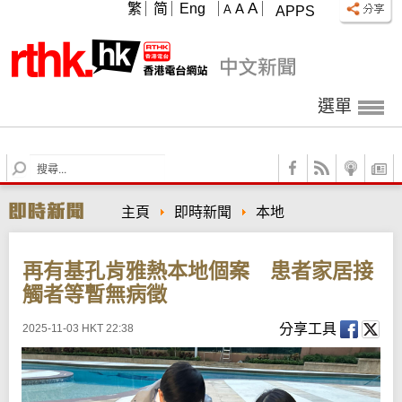
A
繁
简
Eng
A
A
APPS
選單
S
e
a
主頁
即時新聞
本地
r
c
h
再有基孔肯雅熱本地個案 患者家居接
觸者等暫無病徵
分享工具
2025-11-03 HKT 22:38