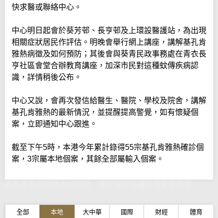
快求醫或聯絡中心。
中心明日起會於葵芳邨、長亨邨及上環設醫護站，為出現
相關症狀居民作評估。明晚會舉行網上講座，講解基孔肯
雅熱病徵及如何預防；其後會與葵青民政事務處在青衣長
亨社區會堂合辦教育講座，加深市民對這種蚊傳疾病認
識，詳情稍後公布。
中心又說，會再次發信給醫生、醫院、學校及院舍，講解
基孔肯雅熱的最新情況，並提醒提高警覺，如有懷疑個
案，立即通知中心跟進。
截至下午5時，本港今年累計錄得55宗基孔肯雅熱確診個
案，3宗屬本地個案，其餘全部屬輸入個案。
再有基孔肯雅熱本地個案 患者家居接觸者等暫無病徵
全部
本地
大中華
國際
財經
體育