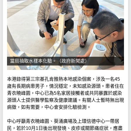
當局抽取水樣本化驗。（政府新聞處）
本港錄得第三宗基孔肯雅熱本地感染個案，涉及一名45
歲有長期病患男子，情況穩定，未知感染源頭。患者住在
青衣曉峰園，中心已為5名家居接觸者或共同暴露於感染
源頭人士提供醫學監察及健康建議。有關人士暫時無出現
病徵，如有需要，中心會安排化驗檢測。
中心呼籲青衣曉峰園、葵涌廣場及上環信德中心一帶居
民，若於10月1日後出現發燒、皮疹或關節痛症狀，應盡