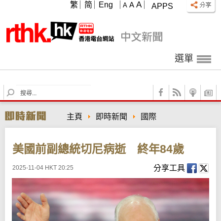
A
繁
简
Eng
A
A
APPS
選單
S
e
a
主頁
即時新聞
國際
r
c
h
美國前副總統切尼病逝 終年84歲
分享工具
2025-11-04 HKT 20:25