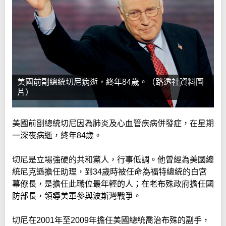
美國前副總統切尼病逝，終年84歲。（路透社資料圖
片）
美國前副總統切尼因為肺炎及心血管疾病併發症，在星期
一深夜病逝，終年84歲。
切尼是立場強硬的共和黨人，行事低調。他曾經為美國總
統尼克遜擔任助理，到34歲時被任命為福特總統的白宮
幕僚長，是擔任此職位最年輕的人；在老布殊政府擔任國
防部長，領導美軍參與波斯灣戰爭。
切尼在2001年至2009年擔任美國總統喬治布殊的副手，