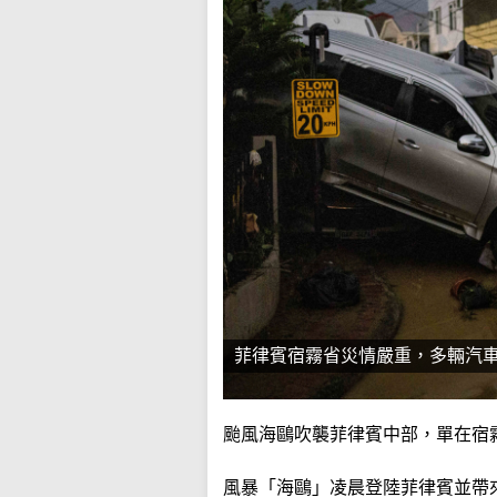
菲律賓宿霧省災情嚴重，多輛汽
颱風海鷗吹襲菲律賓中部，單在宿
風暴「海鷗」凌晨登陸菲律賓並帶