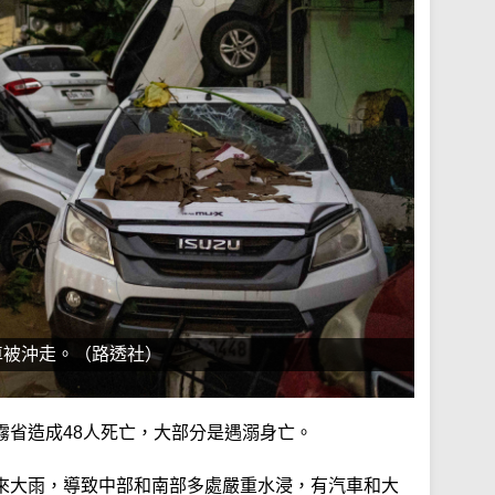
車被沖走。（路透社）
霧省造成48人死亡，大部分是遇溺身亡。
來大雨，導致中部和南部多處嚴重水浸，有汽車和大