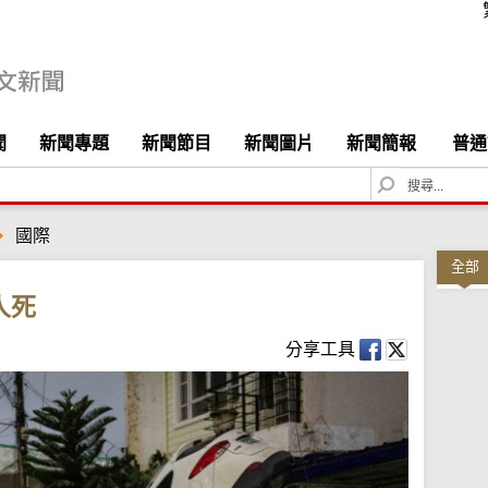
聞
新聞專題
新聞節目
新聞圖片
新聞簡報
普通
S
e
a
國際
r
c
全部
h
人死
分享工具