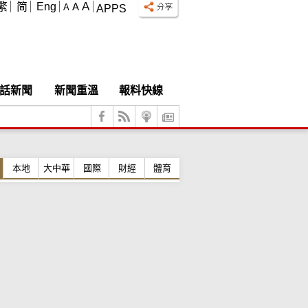
A
繁
简
Eng
A
A
APPS
話新聞
新聞重溫
報料快線
本地
大中華
國際
財經
體育